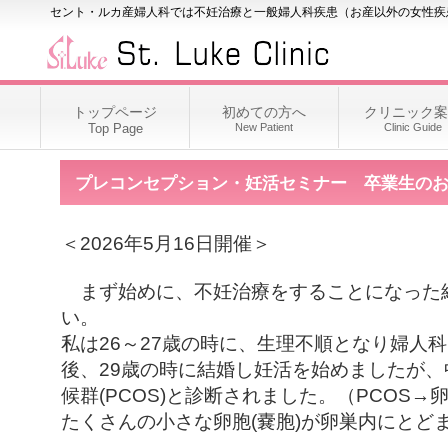
セント・ルカ産婦人科では不妊治療と一般婦人科疾患（お産以外の女性疾
トップページ
初めての方へ
クリニック案
Top Page
New Patient
Clinic Guide
プレコンセプション・妊活セミナー 卒業生の
＜2026年5月16日開催＞
まず始めに、不妊治療をすることになった
い。
私は
26
～
27
歳の時に、生理不順となり婦人科
後、
29
歳の時に結婚し妊活を始めましたが、
候群
(PCOS)
と診断されました。（
PCOS
→
たくさんの小さな卵胞
(
嚢胞
)
が卵巣内にとど