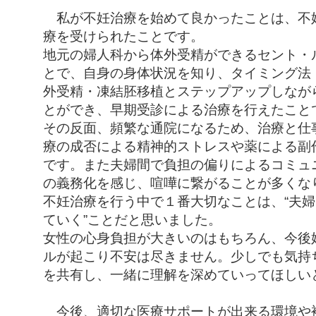
私が不妊治療を始めて良かったことは、不
療を受けられたことです。
地元の婦人科から体外受精ができるセント・
とで、自身の身体状況を知り、タイミング法
外受精・凍結胚移植とステップアップしなが
とができ、早期受診による治療を行えたこと
その反面、頻繁な通院になるため、治療と仕
療の成否による精神的ストレスや薬による副
です。また夫婦間で負担の偏りによるコミュ
の義務化を感じ、喧嘩に繋がることが多くな
不妊治療を行う中で１番大切なことは、“夫
ていく”ことだと思いました。
女性の心身負担が大きいのはもちろん、今後
ルが起こり不安は尽きません。少しでも気持
を共有し、一緒に理解を深めていってほしい
今後、適切な医療サポートが出来る環境や