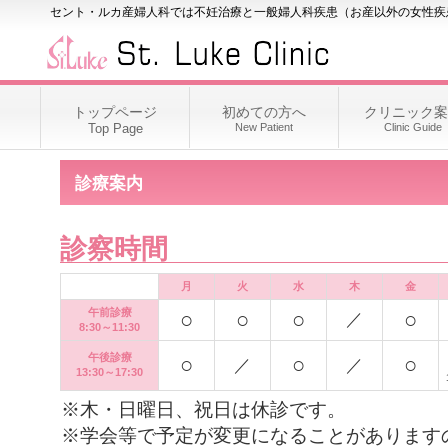
セント・ルカ産婦人科では不妊治療と一般婦人科疾患（お産以外の女性疾
トップページ
初めての方へ
クリニック案
Top Page
New Patient
Clinic Guide
診療案内
診察時間
月
火
水
木
金
午前診療
○
○
○
○
／
8:30～11:30
午後診療
○
○
○
／
／
13:30～17:30
※木・日曜日、祝日は休診です。
※学会等で予定が変更になることがあります