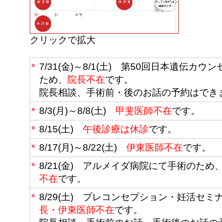
クリックで拡大
7/31(金)～8/1(土) 第50回日本遺伝
ため、
院長不在
です。
院長相談、手術前・後のお話の予約はでき
8/3(月)～8/8(土)
甲斐医師不在
です。
8/15(土)
午後診療は休診
です。
8/17(月)～8/22(土)
伊東医師不在
です。
8/21(金) アルメイダ病院にて手術のため
不在
です。
8/29(土) プレコンセプション・妊活セミ
長・伊東医師不在
です。